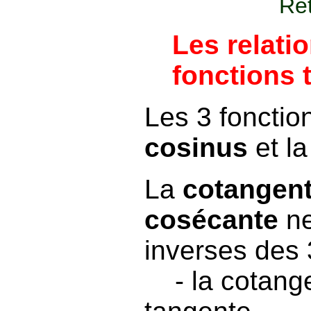
Ret
Les relati
fonctions 
Les 3 fonctio
cosinus
et l
La
cotangen
cosécante
ne
inverses des 
- la cotangen