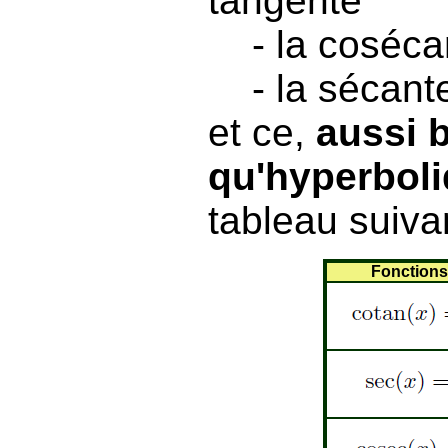
tangente
- la cosécant
- la sécante 
et ce,
aussi b
qu'hyperbol
tableau suivan
Fonctions 