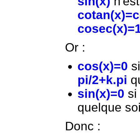
sin(x)
n'est
cotan(x)=c
cosec(x)=1
Or :
cos(x)=0
si
pi/2+k.pi
qu
sin(x)=0
si
quelque soit
Donc :