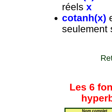
réels
x
cotanh(x)
seulement s
Ret
Les 6 fo
hyperb
Nom complet