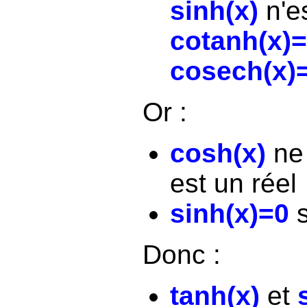
sinh(x)
n'es
cotanh(x)=
cosech(x)=
Or :
cosh(x)
ne 
est un réel
sinh(x)=0
s
Donc :
tanh(x)
et