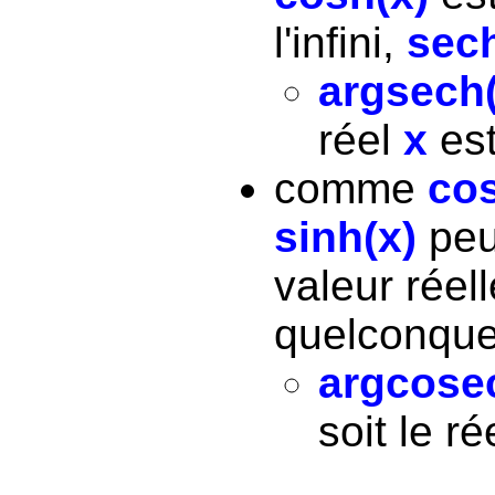
l'infini,
sech
argsech(
réel
x
est
comme
cos
sinh(x)
peu
valeur réel
quelconqu
argcose
soit le ré