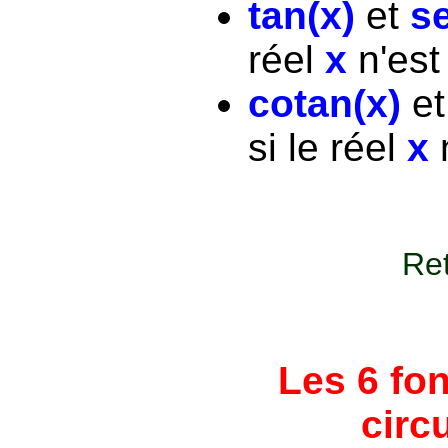
tan(x)
et
se
réel
x
n'est
cotan(x)
e
si le réel
x
n
Ret
Les 6 fo
circ