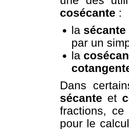
une des util
cosécante
:
la
sécante
par un simp
la
cosécan
cotangent
Dans certain
sécante
et
c
fractions, ce
pour le calcu