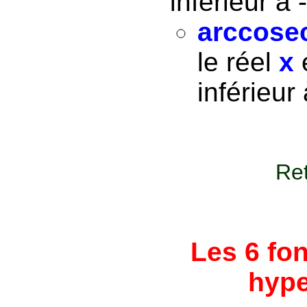
inférieur à 
arccosec
le réel
x
e
inférieur 
Ret
Les 6 fo
hype