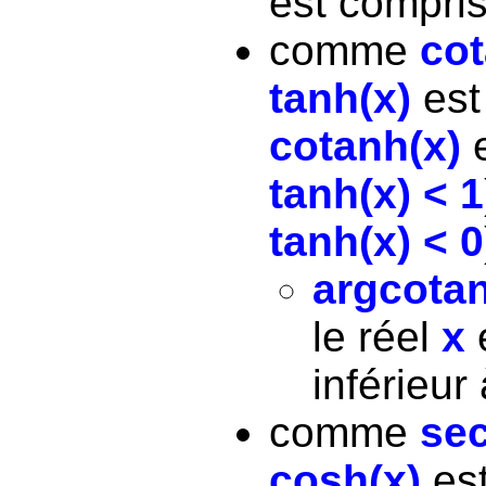
est compris
comme
cot
tanh(x)
est
cotanh(x)
e
tanh(x) < 1
tanh(x) < 0
argcotan
le réel
x
e
inférieur 
comme
sec
cosh(x)
est