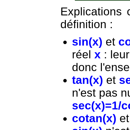
Explications
définition :
sin(x)
et
co
réel
x
: leu
donc l'ens
tan(x)
et
se
n'est pas n
sec(x)=1/c
cotan(x)
e