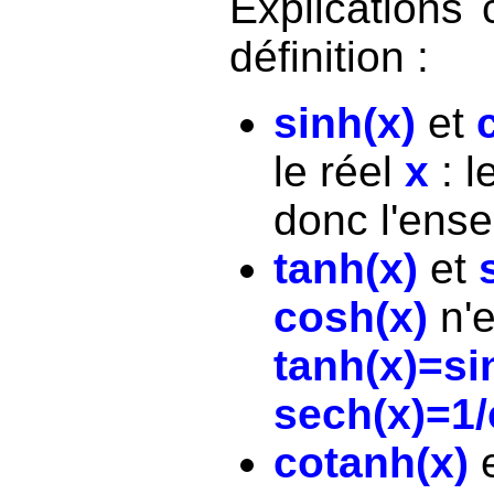
Explications
définition :
sinh(x)
et
le réel
x
: l
donc l'ens
tanh(x)
et
cosh(x)
n'e
tanh(x)=si
sech(x)=1/
cotanh(x)