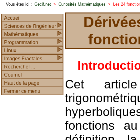
Vous êtes ici :
Gecif.net
>
Curiosités Mathématiques
> Les 24 fonction
Dérivées
Accueil
Sciences de l'Ingénieur
fonctio
Mathématiques
Programmation
Linux
Images Fractales
Introducti
Rechercher ...
Courriel
Cet articl
Haut de la page
Fermer ce menu
trigonomé
hyperboliques
fonctions au
définition, 